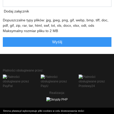
Dodaj załącznik
Dopuszczalne typy plików: jpg, jpeg, png, gif, webp, bmp, tiff, doc,
pdf, gif, zip, rar, tar, html, swf, txt, xls, docx, xlsx, odt, ods
Maksymalny rozmiar pliku to 2 MB
Wyślij
Płatności obsługiwane przez:
Realizacja:
Strona plwww.pl wykorzystuje pliki cookies w celu dostosowania treści