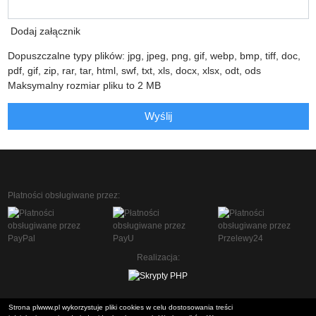
Dodaj załącznik
Dopuszczalne typy plików: jpg, jpeg, png, gif, webp, bmp, tiff, doc,
pdf, gif, zip, rar, tar, html, swf, txt, xls, docx, xlsx, odt, ods
Maksymalny rozmiar pliku to 2 MB
Wyślij
Płatności obsługiwane przez:
Realizacja:
Strona plwww.pl wykorzystuje pliki cookies w celu dostosowania treści