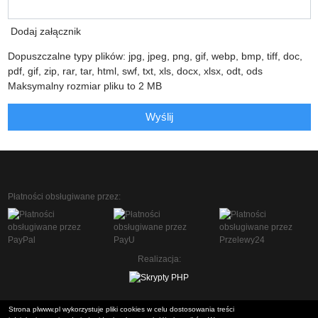
Dodaj załącznik
Dopuszczalne typy plików: jpg, jpeg, png, gif, webp, bmp, tiff, doc,
pdf, gif, zip, rar, tar, html, swf, txt, xls, docx, xlsx, odt, ods
Maksymalny rozmiar pliku to 2 MB
Wyślij
Płatności obsługiwane przez:
Realizacja:
Strona plwww.pl wykorzystuje pliki cookies w celu dostosowania treści