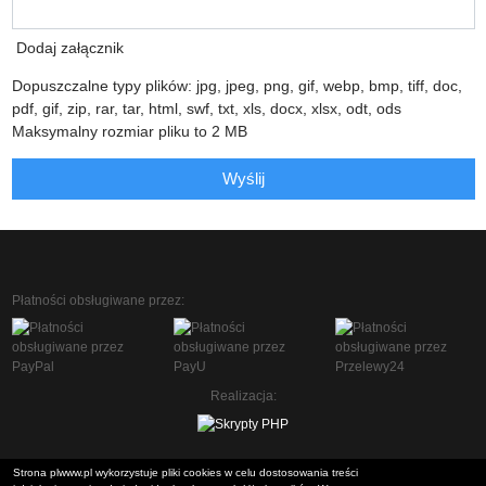
Dodaj załącznik
Dopuszczalne typy plików: jpg, jpeg, png, gif, webp, bmp, tiff, doc,
pdf, gif, zip, rar, tar, html, swf, txt, xls, docx, xlsx, odt, ods
Maksymalny rozmiar pliku to 2 MB
Wyślij
Płatności obsługiwane przez:
Realizacja:
Strona plwww.pl wykorzystuje pliki cookies w celu dostosowania treści