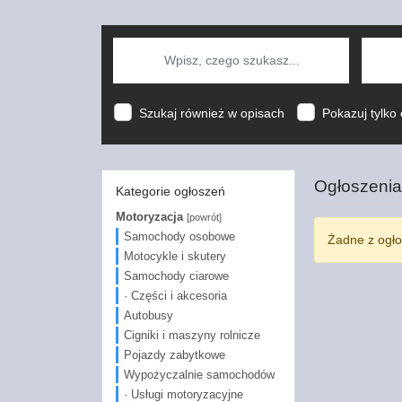
Szukaj również w opisach
Pokazuj tylko 
Ogłoszenia
Kategorie ogłoszeń
Motoryzacja
[powrót]
Samochody osobowe
Żadne z ogło
Motocykle i skutery
Samochody ciarowe
· Części i akcesoria
Autobusy
Cigniki i maszyny rolnicze
Pojazdy zabytkowe
Wypożyczalnie samochodów
· Usługi motoryzacyjne