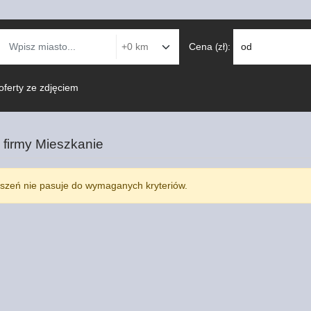
Cena
:
od
(zł)
oferty ze zdjęciem
 firmy
Mieszkanie
szeń nie pasuje do wymaganych kryteriów.