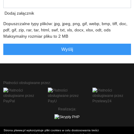
Dodaj załącznik
Dopuszczalne typy plików: jpg, jpeg, png, gif, webp, bmp, tiff, doc,
pdf, gif, zip, rar, tar, html, swf, txt, xls, docx, xlsx, odt, ods
Maksymalny rozmiar pliku to 2 MB
Wyślij
Płatności obsługiwane przez:
Realizacja:
Strona plwww.pl wykorzystuje pliki cookies w celu dostosowania treści