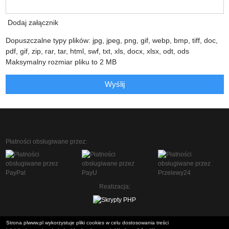
Dodaj załącznik
Dopuszczalne typy plików: jpg, jpeg, png, gif, webp, bmp, tiff, doc,
pdf, gif, zip, rar, tar, html, swf, txt, xls, docx, xlsx, odt, ods
Maksymalny rozmiar pliku to 2 MB
Wyślij
Płatności obsługiwane przez:
Realizacja:
Strona plwww.pl wykorzystuje pliki cookies w celu dostosowania treści