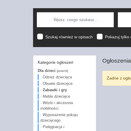
Szukaj również w opisach
Pokazuj tylko 
Ogłoszenia
Kategorie ogłoszeń
Dla dzieci
[powrót]
· Odzież dziecięca
Żadne z ogło
· Obuwie dziecięce
· Zabawki i gry
· Meble dziecięce
· Wózki i akcesoria
mobilności
· Wyposażenie pokoju
dziecięcego
· Pielęgnacja i