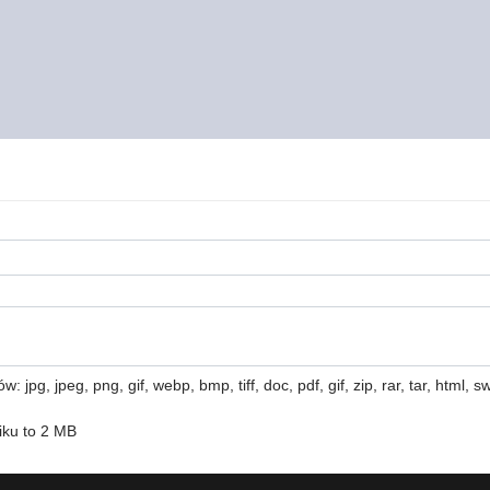
 jpg, jpeg, png, gif, webp, bmp, tiff, doc, pdf, gif, zip, rar, tar, html, swf
iku to 2 MB