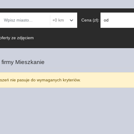
Cena
:
od
(zł)
oferty ze zdjęciem
 firmy
Mieszkanie
szeń nie pasuje do wymaganych kryteriów.