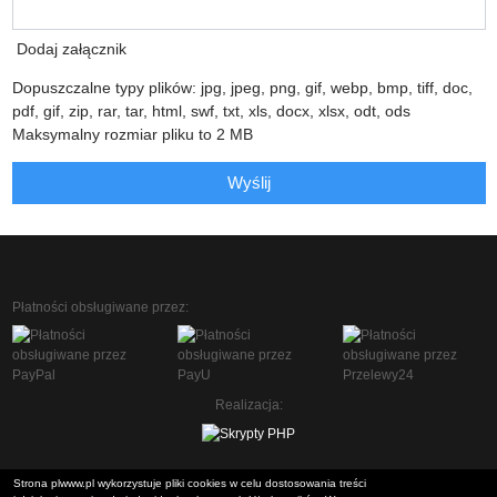
Dodaj załącznik
Dopuszczalne typy plików: jpg, jpeg, png, gif, webp, bmp, tiff, doc,
pdf, gif, zip, rar, tar, html, swf, txt, xls, docx, xlsx, odt, ods
Maksymalny rozmiar pliku to 2 MB
Wyślij
Płatności obsługiwane przez:
Realizacja:
Strona plwww.pl wykorzystuje pliki cookies w celu dostosowania treści