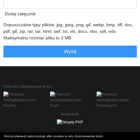
Dodaj załącznik
Dopuszczalne typy plików: jpg, jpeg, png, gif, webp, bmp, tiff, doc,
pdf, gif, zip, rar, tar, html, swf, txt, xls, docx, xlsx, odt, ods
Maksymalny rozmiar pliku to 2 MB
Wyślij
Płatności obsługiwane przez:
Realizacja:
Strona plwww.pl wykorzystuje pliki cookies w celu dostosowania treści