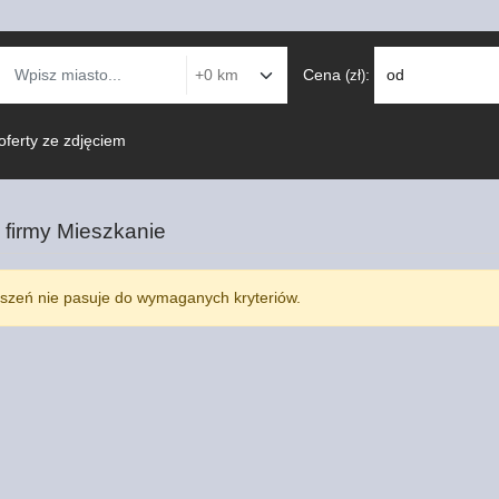
Cena
:
od
(zł)
oferty ze zdjęciem
 firmy
Mieszkanie
szeń nie pasuje do wymaganych kryteriów.