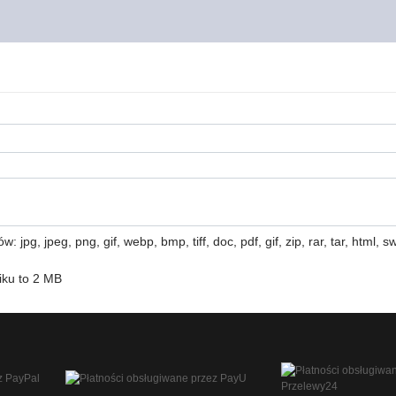
 jpg, jpeg, png, gif, webp, bmp, tiff, doc, pdf, gif, zip, rar, tar, html, swf
iku to 2 MB