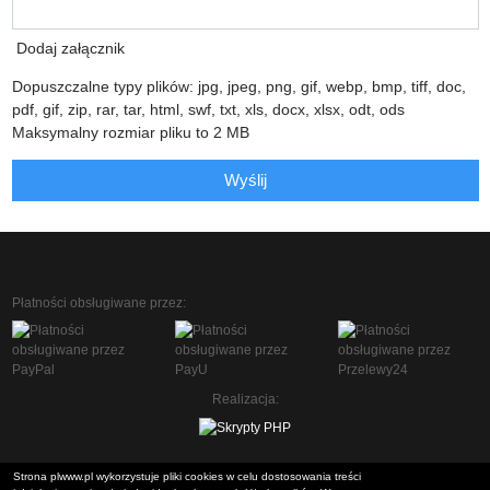
Dodaj załącznik
Dopuszczalne typy plików: jpg, jpeg, png, gif, webp, bmp, tiff, doc,
pdf, gif, zip, rar, tar, html, swf, txt, xls, docx, xlsx, odt, ods
Maksymalny rozmiar pliku to 2 MB
Wyślij
Płatności obsługiwane przez:
Realizacja:
Strona plwww.pl wykorzystuje pliki cookies w celu dostosowania treści