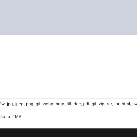
 jpg, jpeg, png, gif, webp, bmp, tiff, doc, pdf, gif, zip, rar, tar, html, swf
iku to 2 MB