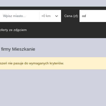
Cena
:
od
(zł)
oferty ze zdjęciem
 firmy
Mieszkanie
szeń nie pasuje do wymaganych kryteriów.