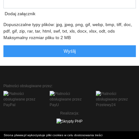
Dodaj załącznik
Dopuszczalne typy plików: jpg, jpeg, png, gif, webp, bmp, tiff, doc,
pdf, gif, zip, rar, tar, html, swf, txt, xls, docx, xlsx, odt, ods
Maksymalny rozmiar pliku to 2 MB
Wyślij
Płatności obsługiwane przez:
Realizacja:
Strona plwww.pl wykorzystuje pliki cookies w celu dostosowania treści