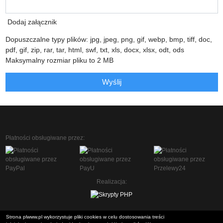
Dodaj załącznik
Dopuszczalne typy plików: jpg, jpeg, png, gif, webp, bmp, tiff, doc,
pdf, gif, zip, rar, tar, html, swf, txt, xls, docx, xlsx, odt, ods
Maksymalny rozmiar pliku to 2 MB
Wyślij
Płatności obsługiwane przez:
Realizacja:
Strona plwww.pl wykorzystuje pliki cookies w celu dostosowania treści