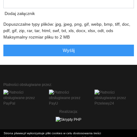
Dodaj załącznik
Dopuszczalne typy plików: jpg, jpeg, png, gif, webp, bmp, tiff, doc,
pdf, gif, zip, rar, tar, html, swf, txt, xls, docx, xlsx, odt, ods
Maksymalny rozmiar pliku to 2 MB
Wyślij
Płatności obsługiwane przez:
Realizacja:
Strona plwww.pl wykorzystuje pliki cookies w celu dostosowania treści