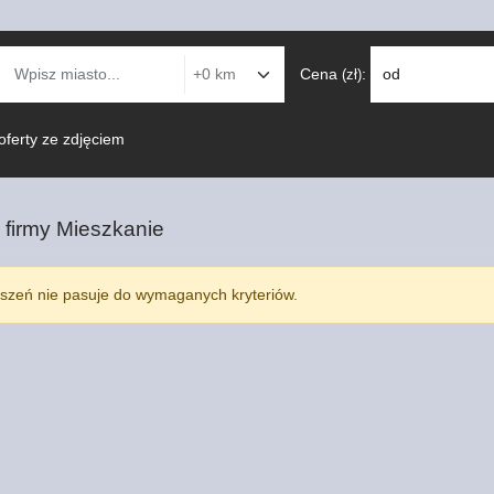
Cena
:
od
(zł)
oferty ze zdjęciem
 firmy
Mieszkanie
szeń nie pasuje do wymaganych kryteriów.