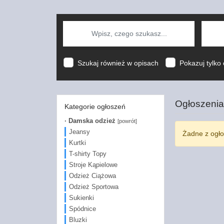
Szukaj również w opisach
Pokazuj tylko 
Ogłoszenia
Kategorie ogłoszeń
· Damska odzież
[powrót]
Jeansy
Żadne z ogło
Kurtki
T-shirty Topy
Stroje Kąpielowe
Odzież Ciążowa
Odzież Sportowa
Sukienki
Spódnice
Bluzki