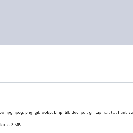
 jpg, jpeg, png, gif, webp, bmp, tiff, doc, pdf, gif, zip, rar, tar, html, swf
iku to 2 MB