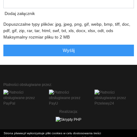
Dodaj załącznik
Dopuszczalne typy plików: jpg, jpeg, png, gif, webp, bmp, tiff, doc,
pdf, gif, zip, rar, tar, html, swf, txt, xls, docx, xlsx, odt, ods
Maksymalny rozmiar pliku to 2 MB
Wyślij
Płatności obsługiwane przez:
Realizacja:
Strona plwww.pl wykorzystuje pliki cookies w celu dostosowania treści