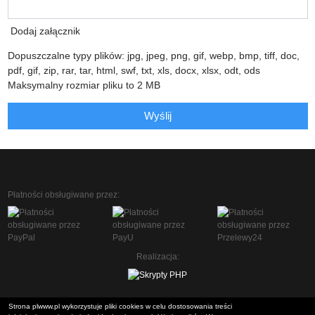
Dodaj załącznik
Dopuszczalne typy plików: jpg, jpeg, png, gif, webp, bmp, tiff, doc,
pdf, gif, zip, rar, tar, html, swf, txt, xls, docx, xlsx, odt, ods
Maksymalny rozmiar pliku to 2 MB
Wyślij
Płatności obsługiwane przez:
Realizacja:
Strona plwww.pl wykorzystuje pliki cookies w celu dostosowania treści