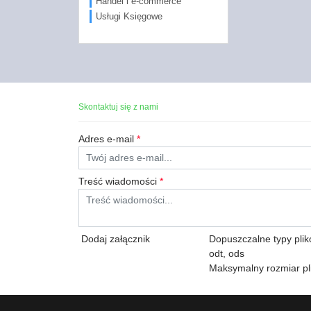
Handel i e-commerce
Usługi Księgowe
Skontaktuj się z nami
Adres e-mail
*
Treść wiadomości
*
Dodaj załącznik
Dopuszczalne typy plików:
odt, ods
Maksymalny rozmiar pl