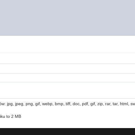
 jpg, jpeg, png, gif, webp, bmp, tiff, doc, pdf, gif, zip, rar, tar, html, swf
iku to 2 MB