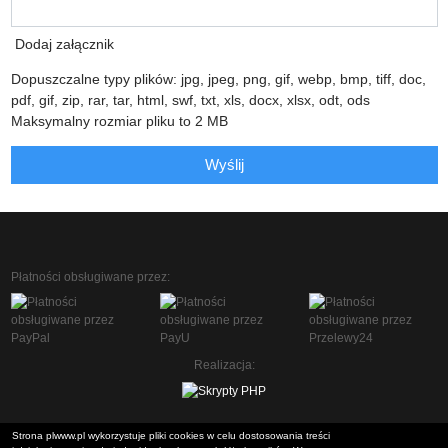
Dodaj załącznik
Dopuszczalne typy plików: jpg, jpeg, png, gif, webp, bmp, tiff, doc,
pdf, gif, zip, rar, tar, html, swf, txt, xls, docx, xlsx, odt, ods
Maksymalny rozmiar pliku to 2 MB
Wyślij
Płatności obsługiwane przez:
Realizacja:
Strona plwww.pl wykorzystuje pliki cookies w celu dostosowania treści