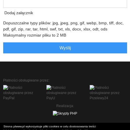
Dodaj załącznik
Dopuszczalne typy plików: jpg, jpeg, png, gif, webp, bmp, tiff, doc,
pdf, gif, zip, rar, tar, html, swf, txt, xls, docx, xlsx, odt, ods
Maksymalny rozmiar pliku to 2 MB
Wyślij
Płatności obsługiwane przez:
Realizacja:
Strona plwww.pl wykorzystuje pliki cookies w celu dostosowania treści