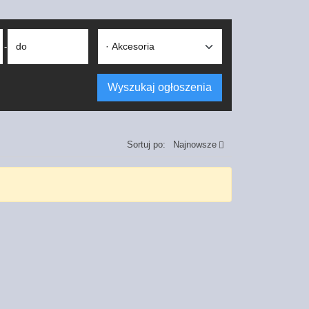
do
-
Wyszukaj ogłoszenia
Sortuj po:
Najnowsze