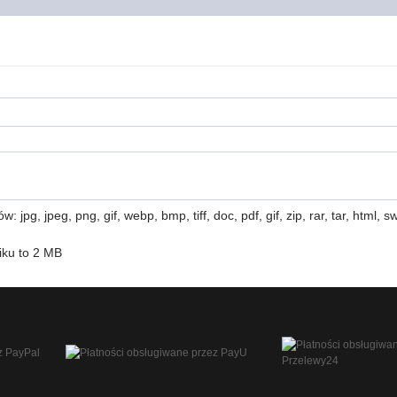
 jpg, jpeg, png, gif, webp, bmp, tiff, doc, pdf, gif, zip, rar, tar, html, swf
iku to 2 MB