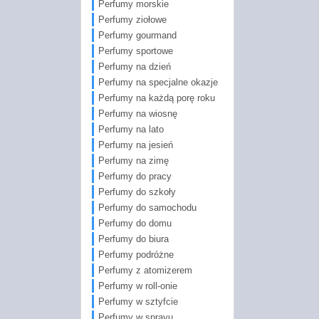
Perfumy morskie
Perfumy ziołowe
Perfumy gourmand
Perfumy sportowe
Perfumy na dzień
Perfumy na specjalne okazje
Perfumy na każdą porę roku
Perfumy na wiosnę
Perfumy na lato
Perfumy na jesień
Perfumy na zimę
Perfumy do pracy
Perfumy do szkoły
Perfumy do samochodu
Perfumy do domu
Perfumy do biura
Perfumy podróżne
Perfumy z atomizerem
Perfumy w roll-onie
Perfumy w sztyfcie
Perfumy w sprayu