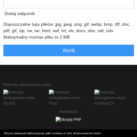
Dodaj załącznik
Dopuszczalne typy plików: jpg, jpeg, png, gif, webp, bmp, tiff, doc,
pdf, gif, zip, rar, tar, html, swf, txt, xls, docx, xlsx, odt, ods
Maksymalny rozmiar pliku to 2 MB
Wyślij
Płatności obsługiwane przez:
Realizacja:
Strona plwww.pl wykorzystuje pliki cookies w celu dostosowania treści