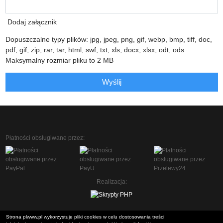
Dodaj załącznik
Dopuszczalne typy plików: jpg, jpeg, png, gif, webp, bmp, tiff, doc,
pdf, gif, zip, rar, tar, html, swf, txt, xls, docx, xlsx, odt, ods
Maksymalny rozmiar pliku to 2 MB
Wyślij
Płatności obsługiwane przez:
Realizacja:
Strona plwww.pl wykorzystuje pliki cookies w celu dostosowania treści